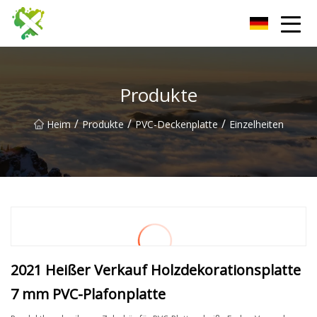
Harbin Wall Board Co., Ltd
Produkte
/
/
/
Heim
Produkte
PVC-Deckenplatte
Einzelheiten
2021 Heißer Verkauf Holzdekorationsplatte
7 mm PVC-Plafonplatte