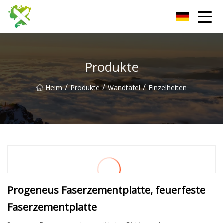
Harbin Wall Board Co., Ltd
Produkte
/
/
/
Heim
Produkte
Wandtafel
Einzelheiten
Progeneus Faserzementplatte, feuerfeste
Faserzementplatte